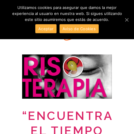
Utilizamos cookies para asegurar que damos la mejor
experiencia al usuario en nuestra web. Si sigues utilizando
este sitio asumiremos que estás de acuerdo.
Aceptar
Aviso de Cookies
“ENCUENTRA
EL TIEMPO