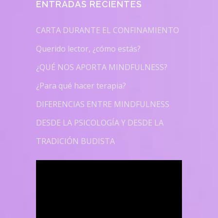
ENTRADAS RECIENTES
CARTA DURANTE EL CONFINAMIENTO
Querido lector, ¿cómo estás?
¿QUÉ NOS APORTA MINDFULNESS?
¿Para qué hacer terapia?
DIFERENCIAS ENTRE MINDFULNESS
DESDE LA PSICOLOGÍA Y DESDE LA
TRADICIÓN BUDISTA