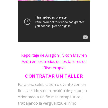
Reportaje de Aragón Tv con Mayren
Azón en los Inicios de los talleres de
Risoterapia
CONTRATAR UN TALLER
Para una celebración o evento con un
fin divertido y de conexión de grupo, u
orientado a un fin más terapéutico,
trabajando la vergüenza, el niño