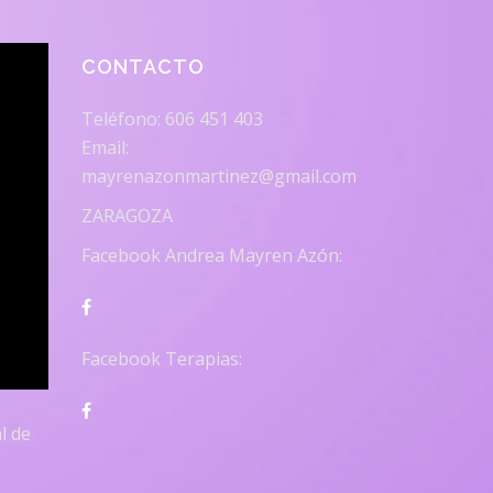
CONTACTO
Teléfono: 606 451 403
Email:
mayrenazonmartinez@gmail.com
ZARAGOZA
Facebook Andrea Mayren Azón:
Facebook Terapias:
l de