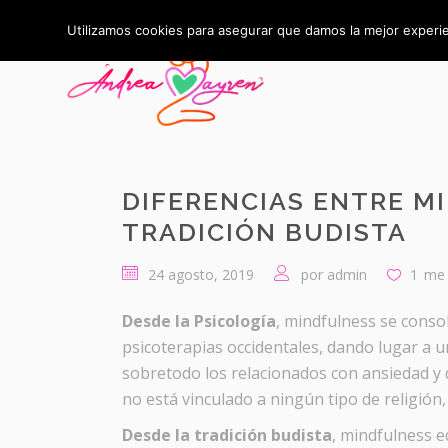
Utilizamos cookies para asegurar que damos la mejor experie
DIFERENCIAS ENTRE MI
TRADICIÓN BUDISTA
24 agosto, 2019
por
admin
1
me 
Desde la Psicología
, mindfulness se conso
psicoterapias occidentales, dando lugar a 
sobretodo los relacionados con ansiedad y d
no está vinculado a ningún tipo de religión, 
Desde la tradición budista
, mindfulness eq