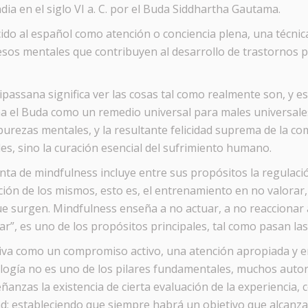
ia en el siglo VI a. C. por el Buda Siddhartha Gautama.
cido al español como atención o conciencia plena, una técnic
os mentales que contribuyen al desarrollo de trastornos p
ipassana significa ver las cosas tal como realmente son, y e
a el Buda como un remedio universal para males universales, 
mpurezas mentales, y la resultante felicidad suprema de la co
s, sino la curación esencial del sufrimiento humano.
nta de mindfulness incluye entre sus propósitos la regulació
n de los mismos, esto es, el entrenamiento en no valorar, n
 surgen. Mindfulness enseña a no actuar, a no reaccionar a
r”, es uno de los propósitos principales, tal como pasan las 
iva como un compromiso activo, una atención apropiada y en
ogía no es uno de los pilares fundamentales, muchos autore
anzas la existencia de cierta evaluación de la experiencia, c
dad; estableciendo que siempre habrá un objetivo que alcanz