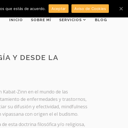
emos que estás de acuerdo.
Aceptar
Aviso de Cookies
INICIO
SOBRE MÍ
SERVICIOS
BLOG
ÍA Y DESDE LA
on Kabat-Zinn en el mundo de las
ratamiento de enfermedades y trastornos,
ar su difusión y efectividad, mindfulness
ión vipassana con origen el el budismo.
de esta doctrina filosófica y/o religiosa,