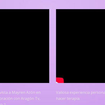
vista a Mayren Azón en
Valiosa experiencia persona
oración con Aragón Tv,
hacer terapia.
o 2.