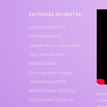
ENTRADAS RECIENTES
CARTA DURANTE EL
CONFINAMIENTO
Querido lector, ¿cómo estás?
¿QUÉ NOS APORTA
MINDFULNESS?
¿Para qué hacer terapia?
DIFERENCIAS ENTRE
MINDFULNESS DESDE LA
Entre
PSICOLOGÍA Y DESDE LA
colab
minut