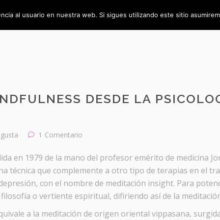
ncia al usuario en nuestra web. Si sigues utilizando este sitio asumir
NDFULNESS DESDE LA PSICOLOG
gusta
1
Comentario
lida en 1979 de la mano del profesor emérito de medicina J
una técnica que complemente a otro tipo de terapias en el t
epresión, con el nombre de meditación insight. Para potenci
filosofía o vertiente espiritual, difiriendo así de la meditac
uivale a la meditación de origen oriental vippasana, surgida 