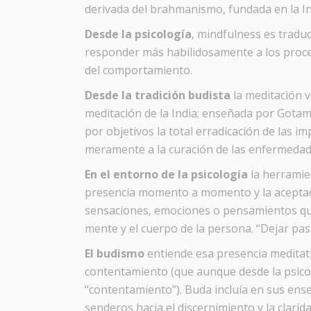
derivada del brahmanismo, fundada en la Ind
Desde la psicología
, mindfulness es tradu
responder más habilidosamente a los proces
del comportamiento.
Desde la tradición budista
la meditación v
meditación de la India; enseñada por Gotam
por objetivos la total erradicación de las i
meramente a la curación de las enfermedade
En el entorno de la psicología
la herramie
presencia momento a momento y la aceptació
sensaciones, emociones o pensamientos que
mente y el cuerpo de la persona. “Dejar pasa
El budismo
entiende esa presencia meditat
contentamiento (que aunque desde la psicol
“contentamiento”). Buda incluía en sus enseñ
senderos hacia el discernimiento y la clari