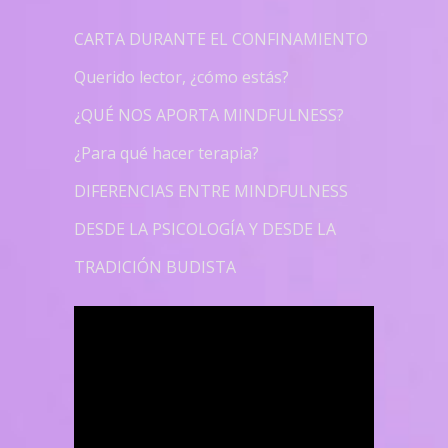
CARTA DURANTE EL CONFINAMIENTO
Querido lector, ¿cómo estás?
¿QUÉ NOS APORTA MINDFULNESS?
¿Para qué hacer terapia?
DIFERENCIAS ENTRE MINDFULNESS
DESDE LA PSICOLOGÍA Y DESDE LA
TRADICIÓN BUDISTA