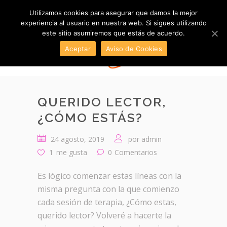
Utilizamos cookies para asegurar que damos la mejor
experiencia al usuario en nuestra web. Si sigues utilizando
este sitio asumiremos que estás de acuerdo.
Aceptar
Aviso de Cookies
QUERIDO LECTOR,
¿CÓMO ESTÁS?
24 agosto, 2019
por
admin
1
me gusta
0
Comentarios
Es lógico comenzar estas líneas con la
misma pregunta con la que comienzo
cada sesión de terapia, ¿Cómo estas,
querido lector? Volveré a hacerte la