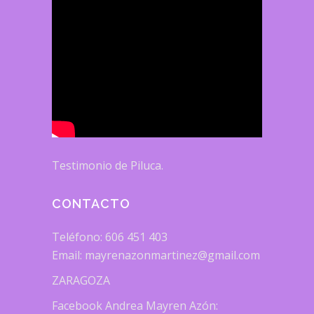
Testimonio de Piluca.
CONTACTO
Teléfono: 606 451 403
Email: mayrenazonmartinez@gmail.com
ZARAGOZA
Facebook Andrea Mayren Azón: